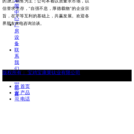
的加工销售为主；公司本着以质量求市场，以
闻
信誉求生存，“自强不息，厚德载物”的企业宗
中
旨，在平等互利的基础上，共赢发展。欢迎各
心
界朋友来电咨询洽谈。
厂
房
设
备
联
系
我
们
版权所有：
宝鸡宝康莱钛业有限公司
在
线
낀
首页
留
뀵
产品
言
끅
电话