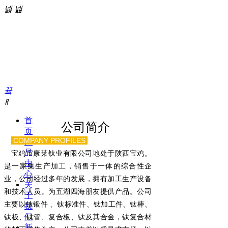
넳
넲
끀
ꁲ
首
公司简介
页
COMPANY PROFILES
产
品
宝鸡宝康莱钛业有限公司地处于陕西宝鸡。
中
是一家集生产加工，销售于一体的综合性企
心
业，公司经过多年的发展，拥有加工生产设备
关
和技术人员。为五湖四海朋友提供产品。公司
于
主要以钛锻件 、钛标准件、钛加工件、钛棒、
我
们
钛板、钛管、复合板、钛及其合金，钛复合材
新