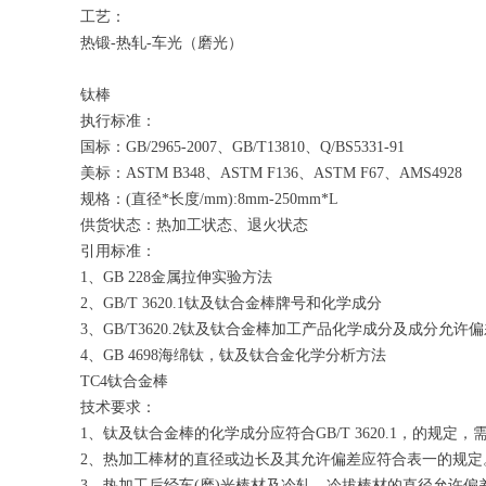
工艺：
热锻-热轧-车光（磨光）
钛棒
执行标准：
国标：GB/2965-2007、GB/T13810、Q/BS5331-91
美标：ASTM B348、ASTM F136、ASTM F67、AMS4928
规格：(直径*长度/mm):8mm-250mm*L
供货状态：热加工状态、退火状态
引用标准：
1、GB 228金属拉伸实验方法
2、GB/T 3620.1钛及钛合金棒牌号和化学成分
3、GB/T3620.2钛及钛合金棒加工产品化学成分及成分允许
4、GB 4698海绵钛，钛及钛合金化学分析方法
TC4钛合金棒
技术要求：
1、钛及钛合金棒的化学成分应符合GB/T 3620.1，的规定，
2、热加工棒材的直径或边长及其允许偏差应符合表一的规定
3、热加工后经车(磨)光棒材及冷轧，冷拔棒材的直径允许偏