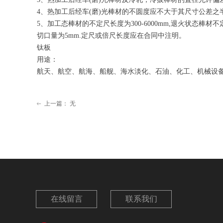
4、热加工后经车(磨)光棒材的不圆度应不大于其尺寸公差之
5、加工态棒材的不定尺长度为300-6000mm,退火状态棒
切口量为5mm.定尺或倍尺长度应在合同中注明。
钛板
用途：
航天、航空、航海、船舰、海水淡化、石油、化工、机械设
上一篇：
无
ꂃ
在线留言
联系我们