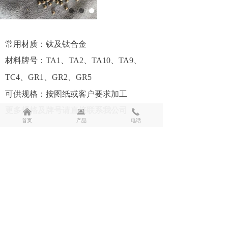
常用材质：钛及钛合金
材料牌号：TA1、TA2、TA10、TA9、
TC4、GR1、GR2、GR5
可供规格：按图纸或客户要求加工
更多规格及牌号请直接联系我公司
낀
뀵
끅
首页
产品
电话
前一个：
无
ꄴ
后一个：
钛加工件
ꄲ
版权所有：
宝鸡宝康莱钛业有限公司
陕ICP备2022007639号-1